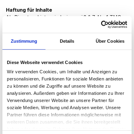
Haftung für Inhalte
Als Diensteanbieter sind wir gemäß § 7 Abs.1 TMG 
für eigene Inhalte auf diesen Seiten nach den 
allgemeinen Gesetzen verantwortlich. Nach §§ 8 bis 
10 TMG sind wir als Diensteanbieter jedoch nicht 
Zustimmung
Details
Über Cookies
verpflichtet, übermittelte oder gespeicherte fremde 
Informationen zu überwachen oder nach 
Umständen zu forschen, die auf eine rechtswidrige 
Diese Webseite verwendet Cookies
Tätigkeit hinweisen. Verpflichtungen zur Entfernung 
Wir verwenden Cookies, um Inhalte und Anzeigen zu
oder Sperrung der Nutzung von Informationen 
personalisieren, Funktionen für soziale Medien anbieten
nach den allgemeinen Gesetzen bleiben hiervon 
zu können und die Zugriffe auf unsere Website zu
unberührt. Eine diesbezügliche Haftung ist jedoch 
analysieren. Außerdem geben wir Informationen zu Ihrer
erst ab dem Zeitpunkt der Kenntnis einer konkreten 
Verwendung unserer Website an unsere Partner für
Rechtsverletzung möglich. Bei Bekanntwerden von 
soziale Medien, Werbung und Analysen weiter. Unsere
entsprechenden Rechtsverletzungen werden wir 
Partner führen diese Informationen möglicherweise mit
diese Inhalte umgehend entfernen.
weiteren Daten zusammen, die Sie ihnen bereitgestellt
haben oder die sie im Rahmen Ihrer Nutzung der Dienste
Haftung für Links