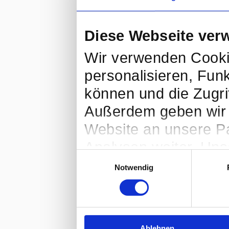
Diese Webseite ver
Wir verwenden Cooki
personalisieren, Fun
können und die Zugri
Außerdem geben wir 
Website an unsere Pa
Analysen weiter. Uns
Einwilligungsauswahl
möglicherweise mit w
Notwendig
bereitgestellt haben
Dienste gesammelt h
Ablehnen